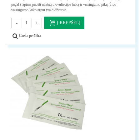
pagal šlapimą padėti nustatyti ovuliacijos laiką ir vaisingumo piką. Šiuo
vaisingumo laikotarpiu yra didžiausia...
-
+
Į KREPŠELĮ
Greita peržiūra