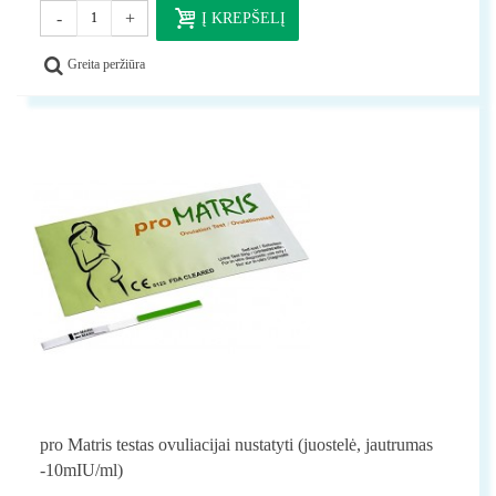
-
+
Į KREPŠELĮ
Greita peržiūra
pro Matris testas ovuliacijai nustatyti (juostelė, jautrumas
-10mIU/ml)