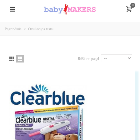
0
Pagrindinis
>
Ovuliacijos testai
Rūšiuoti pagal