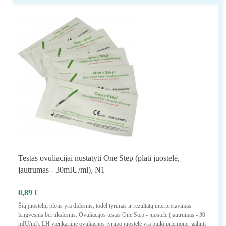
Testas ovuliacijai nustatyti One Step (plati juostelė,
jautrumas - 30mIU/ml), N1
0,89 €
Šių juostelių plotis yra didesnis, todėl tyrimas ir rezultatų interpretavimas
lengvesnis bei tikslesnis. Ovuliacijos testas One Step - juostelė (jautrumas - 30
mIU/ml). LH vienkartinė ovuliacijos tyrimo juostelė yra puiki priemonė, galinti