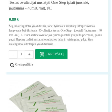
Testas ovuliacijai nustatyti One Step (plati juostelė,
jautrumas - 40mIU/ml), N1
0,89 €
Šių juostelių plotis yra didesnis, todėl tyrimas ir rezultatų interpretavimas
lengvesnis bei tikslesnis. Ovuliacijos testas One Step - juostelė (jautrumas - 40
mIU/ml). LH vienkartinė ovuliacijos tyrimo juostelė yra puiki priemonė, galinti
pagal šlapimą padėti nustatyti ovuliacijos laiką ir vaisingumo piką. Šiuo
vaisingumo laikotarpiu yra didžiausia...
-
+
Į KREPŠELĮ
Greita peržiūra