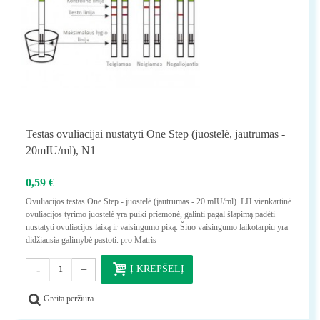
Testas ovuliacijai nustatyti One Step (juostelė, jautrumas -
20mIU/ml), N1
0,59 €
Ovuliacijos testas One Step - juostelė (jautrumas - 20 mIU/ml). LH vienkartinė
ovuliacijos tyrimo juostelė yra puiki priemonė, galinti pagal šlapimą padėti
nustatyti ovuliacijos laiką ir vaisingumo piką. Šiuo vaisingumo laikotarpiu yra
didžiausia galimybė pastoti. pro Matris
-
+
Į KREPŠELĮ
Greita peržiūra