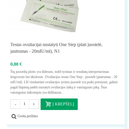
Testas ovuliacijai nustatyti One Step (plati juostelė,
jautrumas - 20mIU/ml), N1
0,88 €
Šių juostelių plotis yra didesnis, todėl tyrimas ir rezultatų interpretavimas
lengvesnis bei tikslesnis. Ovuliacijos testas One Step - juostelė (jautrumas - 20
mIU/ml). LH vienkartinė ovuliacijos tyrimo juostelė yra puiki priemonė, galinti
pagal šlapimą padėti nustatyti ovuliacijos laiką ir vaisingumo piką. Šiuo
vaisingumo laikotarpiu yra didžiausia...
-
+
Į KREPŠELĮ
Greita peržiūra