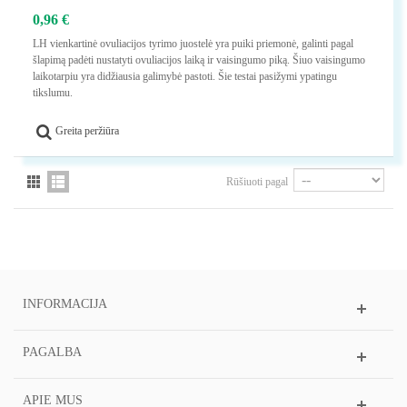
0,96 €
LH vienkartinė ovuliacijos tyrimo juostelė yra puiki priemonė, galinti pagal
šlapimą padėti nustatyti ovuliacijos laiką ir vaisingumo piką. Šiuo vaisingumo
laikotarpiu yra didžiausia galimybė pastoti. Šie testai pasižymi ypatingu
tikslumu.
Greita peržiūra
Rūšiuoti pagal
INFORMACIJA
PAGALBA
APIE MUS