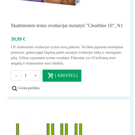
Skaitmeninis testas ovuliacijai nustatyti "Clearblue 10", N1
39,99 €
LH skaitmeninė ovuliacijos tyrimo testų pakuotė. Tai labai paprastai naudojama
priemonė, galinti pagal šlapimą padėti nustatyti ovuliacijos laiką ir vaisingumo
piką. Aiškiai suprantami tyrimo rezultatai. Pakuotėje yra 10 keičiamų testo
antgalių ir skaitmeninis testo laikiklis.
-
+
Į KREPŠELĮ
Greita peržiūra