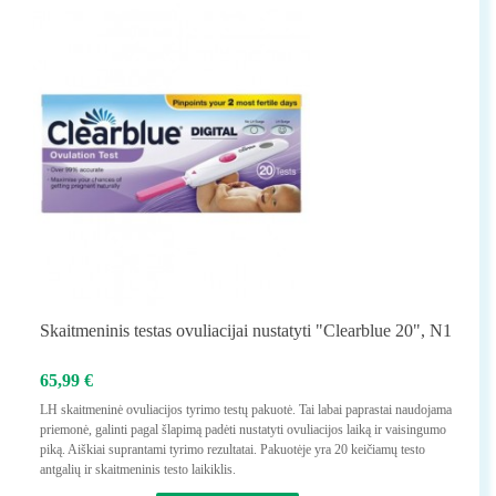
Skaitmeninis testas ovuliacijai nustatyti "Clearblue 20", N1
65,99 €
LH skaitmeninė ovuliacijos tyrimo testų pakuotė. Tai labai paprastai naudojama
priemonė, galinti pagal šlapimą padėti nustatyti ovuliacijos laiką ir vaisingumo
piką. Aiškiai suprantami tyrimo rezultatai. Pakuotėje yra 20 keičiamų testo
antgalių ir skaitmeninis testo laikiklis.