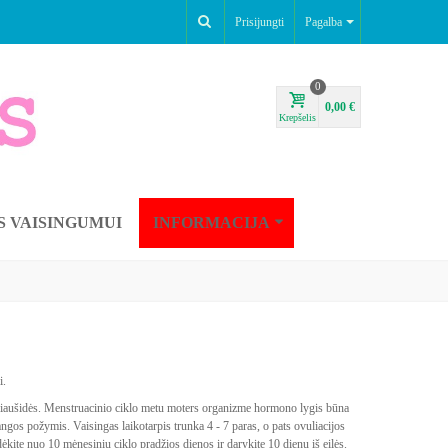
Prisijungti
Pagalba
0
0,00 €
Krepšelis
S VAISINGUMUI
INFORMACIJA
i.
 kiaušidės. Menstruacinio ciklo metu moters organizme hormono lygis būna
ngos požymis. Vaisingas laikotarpis trunka 4 - 7 paras, o pats ovuliacijos
ėkite nuo 10 mėnesinių ciklo pradžios dienos ir darykite 10 dienų iš eilės.