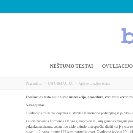
NĖŠTUMO TESTAI
OVULIACIJO
Pagrindinis
>
INFORMACIJA
>
Apie ovuliacijos testus
Ovuliacijos testo naudojimo instrukcija, procedūra, rezultatų vertinim
Naudojimas
Ovuliacijos testas naudojamas nustatyti LH hormono pa
didėjimą ir jo piką -
Liuteinizuojantis hormonas LH yra glikoproteinas, kurį gamina žmogaus posm
pakankamai žemas, tačiau nuo ciklo vidurio ima sparčiai didėti kol įvyksta o
pikas 1 - 2 paras, tuomet LH lygis normalizuojasi. Ovuliacija įvyksta 20 - 44