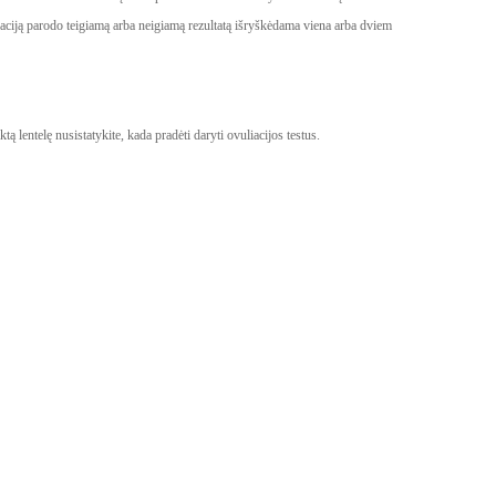
raciją parodo teigiamą arba neigiamą rezultatą išryškėdama viena arba dviem
ą lentelę nusistatykite, kada pradėti daryti ovuliacijos testus.