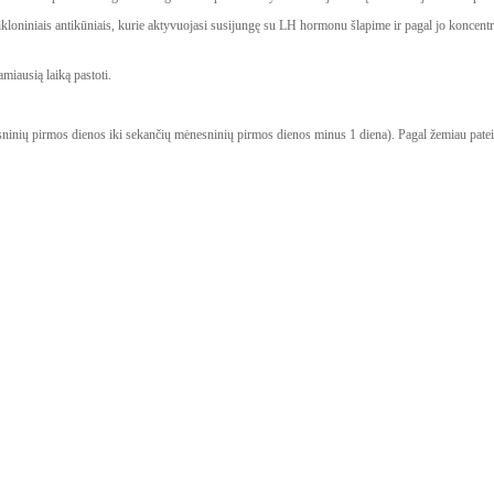
likloniniais antikūniais, kurie aktyvuojasi susijungę su LH hormonu šlapime ir pagal jo koncent
miausią laiką pastoti.
esninių pirmos dienos iki sekančių mėnesninių pirmos
dienos minus 1 diena). Pagal žemiau pateikt