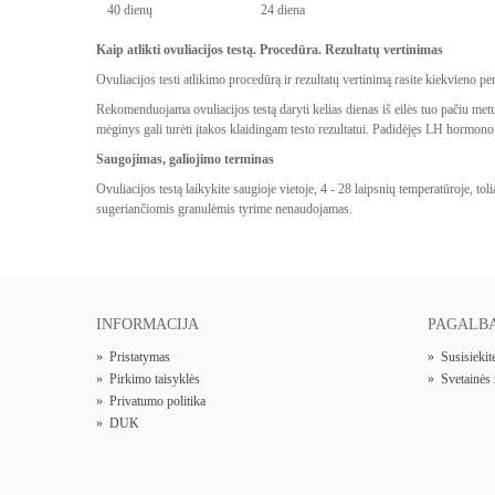
40 dienų
24 diena
Kaip atlikti ovuliacijos testą. Procedūra. Rezultatų vertinimas
Ovuliacijos testi atlikimo procedūrą ir rezultatų vertinimą rasite kiekvieno p
Rekomenduojama ovuliacijos testą daryti kelias dienas iš eilės tuo pačiu metu.
mėginys gali turėti įtakos klaidingam testo rezultatui.
Padidėjęs LH hormono k
Saugojimas, galiojimo terminas
Ovuliacijos testą laikykite saugioje vietoje, 4 - 28 laipsnių temperatūroje, t
sugeriančiomis granulėmis tyrime nenaudojamas.
INFORMACIJA
PAGALB
»
Pristatymas
»
Susisieki
»
Pirkimo taisyklės
»
Svetainės
»
Privatumo politika
»
DUK