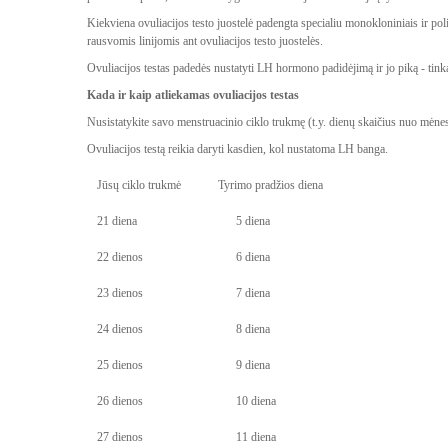
Kiekviena ovuliacijos testo juostelė padengta specialiu monokloniniais ir po
rausvomis linijomis ant ovuliacijos testo juostelės.
Ovuliacijos testas padedės nustatyti LH hormono padidėjimą ir jo piką - tinka
Kada ir kaip atliekamas ovuliacijos testas
Nusistatykite savo menstruacinio ciklo trukmę (t.y. dienų skaičius nuo mėn
Ovuliacijos testą reikia daryti kasdien, kol
nustatoma LH banga.
Jūsų ciklo trukmė
Tyrimo pradžios diena
21 diena
5 diena
22 dienos
6 diena
23 dienos
7 diena
24 dienos
8 diena
25 dienos
9 diena
26 dienos
10 diena
27 dienos
11 diena