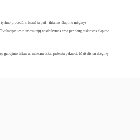
io tyrimo procedūra. Esmė ta pati - tiriamas šlapimo mėginys.
. Ovuliacijos testo instrukcijų nesilaikymas arba per daug atskiestas šlapimo
aigęs galiojimo laikas ar nehermetiška, pažeista pakuotė. Maišelis su drėgmę