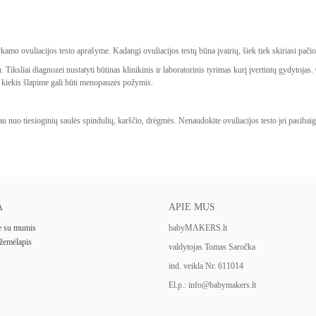
erkamo ovuliacijos testo aprašyme. Kadangi ovuliacijos testų būna įvairių, šiek tiek skiriasi pač
 Tiksliai diagnozei nustatyti būtinas klinikinis ir laboratorinis tyrimas kurį įvertintų gydytojas
iekis šlapime gali būti menopauzės požymis.
oliau nuo tiesioginių saulės spindulių, karščio, drėgmės. Nenaudokite ovuliacijos testo jei pasib
A
APIE MUS
te su mumis
babyMAKERS.lt
 žemėlapis
valdytojas Tomas Saročka
ind. veikla Nr. 611014
El.p.: info@babymakers.lt