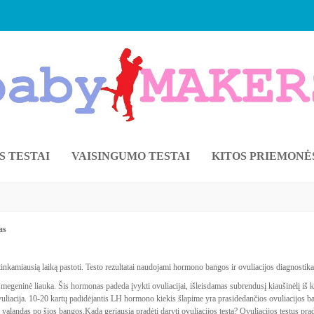
S TESTAI
VAISINGUMO TESTAI
KITOS PRIEMONĖ
as
 tinkamiausią laiką pastoti. Testo rezultatai naudojami hormono bangos ir ovuliacijos diagnostika
egeninė liauka. Šis hormonas padeda įvykti ovuliacijai, išleisdamas subrendusį kiaušinėlį iš
vuliacija. 10-20 kartų padidėjantis LH hormono kiekis šlapime yra prasidedančios ovuliacijos ba
 valandas po šios bangos.Kada geriausia pradėti daryti ovuliacijos testą? Ovuliacijos testus prad