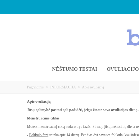
NĖŠTUMO TESTAI
OVULIACIJO
Pagrindinis
>
INFORMACIJA
>
Apie ovuliaciją
Apie ovuliaciją
Jūsų galimybė pastoti gali padidėti, jeigu žinote savo ovuliacijos dieną
Menstruacinis ciklas
Moters menstruacinį ciklą sudaro trys fazės. Pirmoji jūsų mėnesinių diena rei
-
Folikulo fazė
trunka apie 14 dienų. Per šias dvi savaites folikulai kiaušidėse