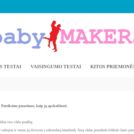
S TESTAI
VAISINGUMO TESTAI
KITOS PRIEMONĖ
 . Pateiksime patarimus, kaip ją apskaičiuoti.
škia viso ciklo pradžią:
 subręsta ir vienas jų išsivysto į subrendusį kiaušinėlį. Jūsų ciklas prasideda folikulo fazės prad