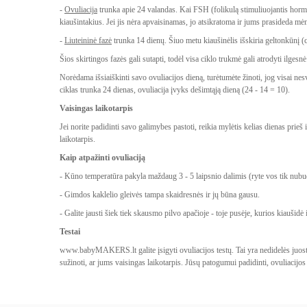
-
Ovuliacija
trunka apie 24 valandas. Kai FSH (folikulą stimuliuojantis hormona
kiaušintakius. Jei jis nėra apvaisinamas, jo atsikratoma ir jums prasideda mė
-
Liuteininė fazė
trunka 14 dienų. Šiuo metu kiaušinėlis išskiria geltonkūnį (
Šios skirtingos fazės gali sutapti, todėl visa ciklo trukmė gali atrodyti ilgesn
Norėdama išsiaiškinti savo ovuliacijos dieną, turėtumėte žinoti, jog visai nesv
ciklas trunka 24 dienas, ovuliacija įvyks dešimtąją dieną (24 - 14 = 10).
Vaisingas laikotarpis
Jei norite padidinti savo galimybes pastoti, reikia mylėtis kelias dienas prie
laikotarpis.
Kaip atpažinti ovuliaciją
- Kūno temperatūra pakyla maždaug 3 - 5 laipsnio dalimis (ryte vos tik nubud
- Gimdos kaklelio gleivės tampa skaidresnės ir jų būna gausu.
- Galite jausti šiek tiek skausmo pilvo apačioje - toje pusėje, kurios kiaušidė 
Testai
www.babyMAKERS.lt galite įsigyti ovuliacijos testų. Tai yra nedidelės juostel
sužinoti, ar jums vaisingas laikotarpis. Jūsų patogumui padidinti, ovuliacijos te