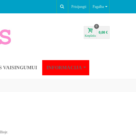
Prisijungti
Pagalba
0
0,00 €
Krepšelis
S VAISINGUMUI
INFORMACIJA
žioje.