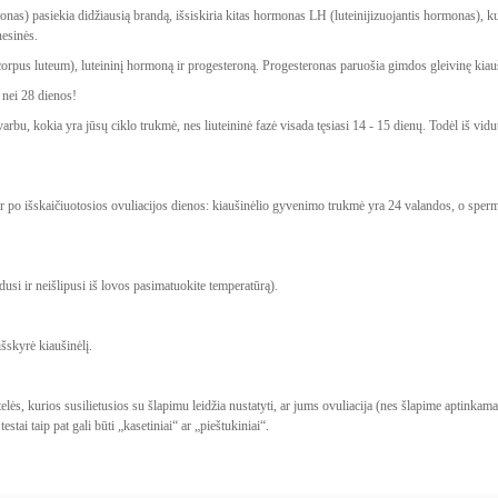
s) pasiekia didžiausią brandą, išsiskiria kitas hormonas LH (luteinijizuojantis hormonas), kuris p
nesinės.
corpus luteum), luteininį hormoną ir progesteroną. Progesteronas paruošia gimdos gleivinę kiauš
ė nei 28 dienos!
arbu, kokia yra jūsų ciklo trukmė, nes liuteininė fazė visada tęsiasi 14 - 15 dienų. Todėl iš vidut
š ir po išskaičiuotosios ovuliacijos dienos: kiaušinėlio gyvenimo trukmė yra 24 valandos, o sper
usi ir neišlipusi iš lovos pasimatuokite temperatūrą).
išskyrė kiaušinėlį.
ės, kurios susilietusios su šlapimu leidžia nustatyti, ar jums ovuliacija (nes šlapime aptinkamas
stai taip pat gali būti „kasetiniai“ ar „pieštukiniai“.