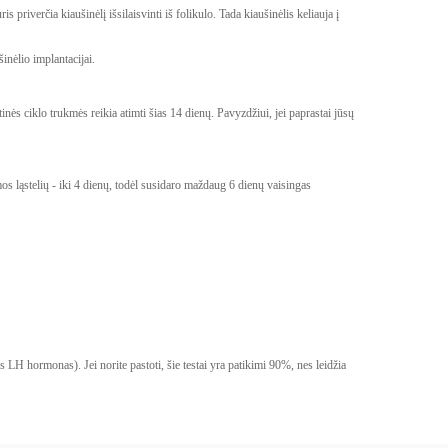
riverčia kiaušinėlį išsilaisvinti iš folikulo. Tada kiaušinėlis keliauja į
inėlio implantacijai.
inės ciklo trukmės reikia atimti šias 14 dienų. Pavyzdžiui, jei paprastai jūsų
mos ląstelių - iki 4 dienų, todėl susidaro maždaug 6 dienų vaisingas
 LH hormonas). Jei norite pastoti, šie testai yra patikimi 90%, nes leidžia