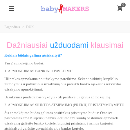
0
Pagrindinis
>
DUK
Dažniausiai
užduodami
klausimai
Kokiais būdais galima atsiskaityti?
Yra 2 apmokėjimo budai:
1. APMOKĖJIMAS BANKINIU PAVEDIMU.
Už prekes apmokama po užsakymo pateikimo. Sekant pirkinių krepšelio
nurodymus ir patvirtinus užsakymą bus pateikti banko sąskaitos rekvizitai
užsakymo apmokėjimui.
Užsakymas pradedamas vykdyti - tik pardavėjui gavus apmokėjimą.
2. APMOKĖJIMAS SIUNTOS ATSIĖMIMO (PREKIŲ PRISTATYMO) METU.
Šis apmokėjimo būdas galimas pasirinkus pristatymo būdus: Omniva
paštomatas arba Kurjeris į namus. Atsiimdami siuntą paštomate apmokėti
užsakymą galėsite banko kortele. Siuntinį pristatant į namus kurjeriui
atsiskaityti galėsite grynaisiais arba banko kortele.