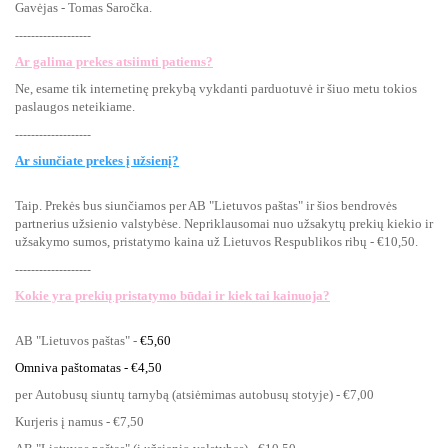
Gavėjas - Tomas Saročka.
-------------------
Ar galima prekes atsiimti patiems?
Ne, esame tik internetinę prekybą vykdanti parduotuvė ir šiuo metu tokios
paslaugos neteikiame.
-------------------
Ar siunčiate prekes į užsienį?
Taip. Prekės bus siunčiamos per AB "Lietuvos paštas" ir šios bendrovės
partnerius užsienio valstybėse. Nepriklausomai nuo užsakytų prekių kiekio ir
užsakymo sumos, pristatymo kaina už Lietuvos Respublikos ribų - €10,50.
-------------------
Kokie yra prekių pristatymo būdai ir kiek tai kainuoja?
AB "Lietuvos paštas" -
€5,60
Omniva paštomatas - €4,50
per
Autobusų siuntų tarnybą (atsiėmimas autobusų stotyje) - €7,00
Kurjeris į namus - €7,50