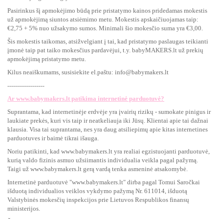
Pasirinkus šį apmokėjimo būdą prie pristatymo kainos pridedamas mokestis
už apmokėjimą siuntos atsiėmimo metu. Mokestis apskaičiuojamas taip:
€2,75 + 5% nuo užsakymo sumos. Minimali šio mokesčio suma yra €3,00.
Šis mokestis taikomas, atsižvelgiant į tai, kad pristatymo paslaugas teikianti
įmonė taip pat taiko mokesčius pardavėjui, t.y. babyMAKERS.lt už prekių
apmokėjimą pristatymo metu.
Kilus neaiškumams, susisiekite el.paštu: info@babymakers.lt
-------------------
Ar www.babymakers.lt patikima internetinė parduotuvė?
Suprantama, kad internetinėje erdvėje yra įvairių rizikų - sumokate pinigus ir
laukiate prekės, kuri vis taip ir neatkeliauja iki Jūsų. Klientai apie tai dažnai
klausia. Visa tai suprantama, nes yra daug atsiliepimų apie kitas internetines
parduotuves ir baimė tikrai išauga.
Noriu patikinti, kad www.babymakers.lt yra realiai egzistuojanti parduotuvė,
kurią valdo fizinis asmuo užsiimantis individualia veikla pagal pažymą.
Taigi už www.babymakers.lt gerą vardą tenka asmeninė atsakomybė.
Internetinė parduotuvė "www.babymakers.lt" dirba pagal Tomui Saročkai
išduotą individualios veiklos vykdymo pažymą Nr. 611014, išduotą
Valstybinės mokesčių inspekcijos prie Lietuvos Respublikos finansų
ministerijos.