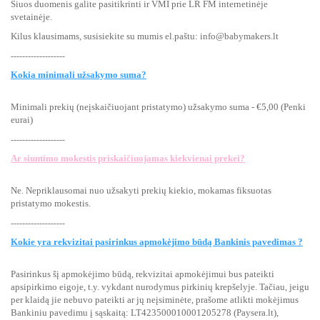
Šiuos duomenis galite pasitikrinti ir VMI prie LR FM internetinėje
svetainėje.
Kilus klausimams, susisiekite su mumis el.paštu: info@babymakers.lt
-------------------
Kokia minimali užsakymo suma?
Minimali prekių (neįskaičiuojant pristatymo) užsakymo suma - €5,00 (Penki
eurai)
-------------------
Ar siuntimo mokestis priskaičiuojamas kiekvienai prekei?
Ne. Nepriklausomai nuo užsakyti prekių kiekio, mokamas fiksuotas
pristatymo mokestis.
-------------------
Kokie yra rekvizitai pasirinkus apmokėjimo būdą Bankinis pavedimas ?
Pasirinkus šį apmokėjimo būdą, rekvizitai apmokėjimui bus pateikti
apsipirkimo eigoje, t.y. vykdant nurodymus pirkinių krepšelyje. Tačiau, jeigu
per klaidą jie nebuvo pateikti ar jų neįsiminėte, prašome atlikti mokėjimus
Bankiniu pavedimu į sąskaitą:
LT423500010001205278 (Paysera.lt),