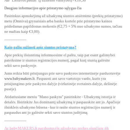
AB "Lietuvos paštas" (į užsienio valstybes) - €10,50
Daugiau informacijos apie pristatymo sąlygas čia
Pasirinkus apmokėjimą už užsakymą siuntos atsiėmimo (prekių pristatymo)
metu (Omniva) grynaisiais arba banko kortele prie pristatymo kainos
pridedamas papildomas mokestis (€2,75 + 5% nuo užsakymo sumos, tačiau
ne mažiau kaip €3,00).
-------------------
Kaip galiu sužinoti apie siuntos pristatymą?
Apie prekių išsiuntimą informuosime el.paštu, taip pat esant galimybei
pateiksime ir siuntos registracijos numerį, pagal kurį siuntą galėsite
sekti savo paskyroje.
Jums reikia būti prisijungus prie savo paskyros internetinėje parduotuvėje
www.babymakers.lt
. Paspausti ant savo vartotojo vardo, kuris yra
prisijungimo prie paskyros dalyje (viršutinėje svetainės dalyje, dešinėje
pusėje).
Atidariusiame meniu "Mano paskyra" pasirinkite - Užsakymų istorija ir
detalės. Išsirinkite Jus dominantį užsakymą ir paspauskite ant jo. Apačioje
išsiskleis užsakymo būsena - kur ir rasite siuntos registracijos numerį ir
paspaudus ant jo galėsite sekti savo siuntos judėjimą.
-------------------
Ar babyMAKERS.lt parduotuvėje užsakytas prekes siunčiate tik