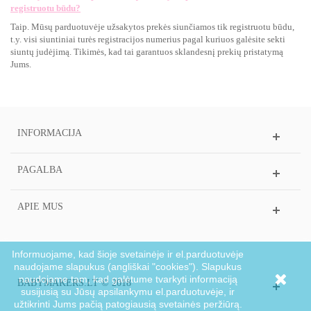
registruotu būdu?
Taip. Mūsų parduotuvėje užsakytos prekės siunčiamos tik registruotu būdu,
t.y. visi siuntiniai turės registracijos numerius pagal kuriuos galėsite sekti
siuntų judėjimą. Tikimės, kad tai garantuos sklandesnį prekių pristatymą
Jums.
INFORMACIJA
PAGALBA
APIE MUS
Informuojame, kad šioje svetainėje ir el.parduotuvėje
naudojame slapukus (angliškai "cookies"). Slapukus
naudojame tam, kad galėtume tvarkyti informaciją
BABYMAKERS.LT © 2018
susijusią su Jūsų apsilankymu el.parduotuvėje, ir
užtikrinti Jums pačią patogiausią svetainės peržiūrą.